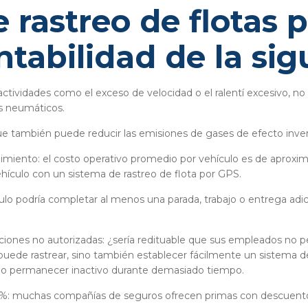
e rastreo de flotas
tabilidad de la sig
actividades como el exceso de velocidad o el ralentí excesivo, n
los neumáticos.
ue también puede reducir las emisiones de gases de efecto inver
miento: el costo operativo promedio por vehículo es de aproxi
hículo con un sistema de rastreo de flota por GPS.
ulo podría completar al menos una parada, trabajo o entrega adic
ciones no autorizadas: ¿sería redituable que sus empleados no pe
 puede rastrear, sino también establecer fácilmente un sistema 
r o permanecer inactivo durante demasiado tiempo.
35%: muchas compañías de seguros ofrecen primas con descuent