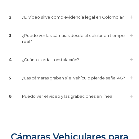
2
¿El video sirve como evidencia legal en Colombia?
3
¿Puedo ver las cámaras desde el celular en tiempo
real?
4
¿Cuánto tarda la instalación?
5
¿Las cámaras graban si el vehículo pierde señal 4G?
6
Puedo ver el video y las grabaciones en línea
Cámaras Vehiculares para